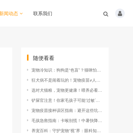
新闻动态
联系我们
随便看看
宠物冷知识：狗狗是“色盲”？猫咪怕黄瓜？真相太颠覆！
狂犬病不是闹着玩的！宠物疫苗≠人类安全！
选对犬猫粮，宠物更健康！喂养必看指南！
铲屎官注意！你家毛孩子可能‘过敏’了！
宠物疫苗接种误区指南：避开这些坑，守护毛孩子健康！
毛孩急救指南：卡喉别慌！中暑快降！CPR秒变“铲屎官超人”
养宠百科：守护宠物“视”界：眼科知识科普大全