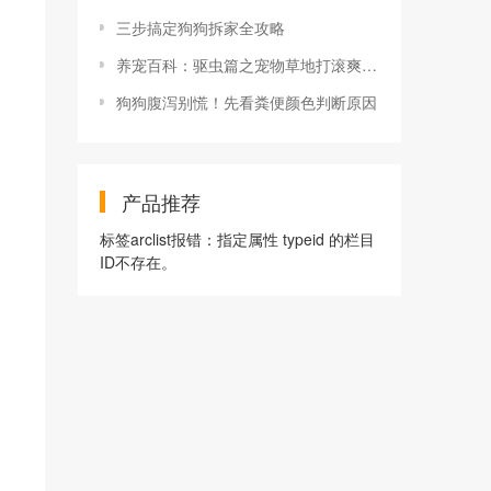
三步搞定狗狗拆家全攻略
养宠百科：驱虫篇之宠物草地打滚爽翻天
狗狗腹泻别慌！先看粪便颜色判断原因
产品推荐
标签arclist报错：指定属性 typeid 的栏目
ID不存在。