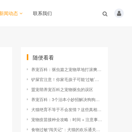
新闻动态
联系我们
随便看看
养宠百科：驱虫篇之宠物草地打滚爽翻天
铲屎官注意！你家毛孩子可能‘过敏’了！
盟宠萌养宠百科之宠物驱虫的误区
养宠百科：3个治本小妙招解决狗狗泪痕
犬猫绝育不等于不会发情？这些真相你必须知道！
宠物疫苗接种全攻略：时间 + 注意事项，一文读懂！
食物过敏“闯关记”：犬猫的欢乐通关指南