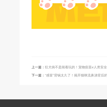
上一篇：
狂犬病不是闹着玩的！宠物疫苗≠人类安
下一篇：
“感冒”背锅太久了！揭开猫咪流鼻涕背后