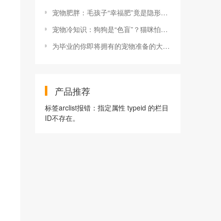
宠物肥胖：毛孩子“幸福肥”竟是隐形杀手，科学减肥全攻略！
宠物冷知识：狗狗是“色盲”？猫咪怕黄瓜？真相太颠覆！
为毕业的你即将拥有的宠物准备的大秘籍
产品推荐
标签arclist报错：指定属性 typeid 的栏目
ID不存在。