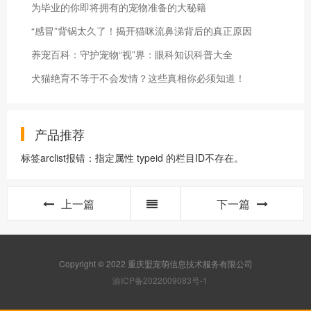
为毕业的你即将拥有的宠物准备的大秘籍
“感冒”背锅太久了！揭开猫咪流鼻涕背后的真正原因
养宠百科：守护宠物“视”界：眼科知识科普大全
犬猫绝育不等于不会发情？这些真相你必须知道！
产品推荐
标签arclist报错：指定属性 typeid 的栏目ID不存在。
上一篇
下一篇
Copyright © 2022 重庆盟宠萌信息技术服务有限公司
渝ICP备2022009083号-1