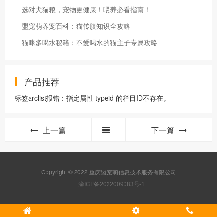
选对犬猫粮，宠物更健康！喂养必看指南！
盟宠萌养宠百科：猫传腹知识全攻略
猫咪多喝水秘籍：不爱喝水的猫主子专属攻略
产品推荐
标签arclist报错：指定属性 typeid 的栏目ID不存在。
上一篇
下一篇
Copyright © 2022 重庆盟宠萌信息技术服务有限公司
渝ICP备2022009083号-1