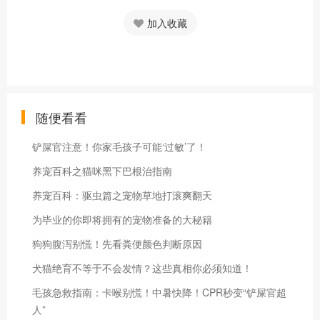
加入收藏
随便看看
铲屎官注意！你家毛孩子可能‘过敏’了！
养宠百科之猫咪黑下巴根治指南
养宠百科：驱虫篇之宠物草地打滚爽翻天
为毕业的你即将拥有的宠物准备的大秘籍
狗狗腹泻别慌！先看粪便颜色判断原因
犬猫绝育不等于不会发情？这些真相你必须知道！
毛孩急救指南：卡喉别慌！中暑快降！CPR秒变“铲屎官超
人”