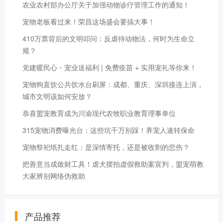
农业农村部办公厅关于加强动物诊疗管理工作的通知！
宠物老板看过来！荣昌这场盛会要搞大事！
410万票背后的文明叩问：反虐待动物法，何时为生命立
规？
党建暖民心・宠业送福利 | 免费疫苗 + 实用宠礼等你来！
宠物狗直饮公共饮水台刷屏：成都、重庆、深圳接连上演，
城市文明该如何安放？
恭喜盟宠教育成为川渝现代农牧职业教育理事单位
315宠物消费曝光台：这些坑千万别踩！养宠人速转保命
宠物祭祀纸扎走红：是深情寄托，还是被收割的悲伤？
把善意当成敛财工具！虐犬摆拍虚假救助案宣判，盟宠萌教
大家辨别网络伪救助
产品推荐