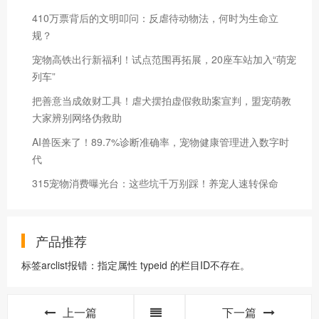
410万票背后的文明叩问：反虐待动物法，何时为生命立
规？
宠物高铁出行新福利！试点范围再拓展，20座车站加入“萌宠
列车”
把善意当成敛财工具！虐犬摆拍虚假救助案宣判，盟宠萌教
大家辨别网络伪救助
AI兽医来了！89.7%诊断准确率，宠物健康管理进入数字时
代
315宠物消费曝光台：这些坑千万别踩！养宠人速转保命
产品推荐
标签arclist报错：指定属性 typeid 的栏目ID不存在。
上一篇
下一篇