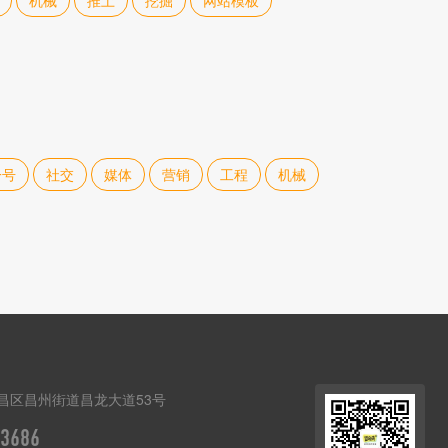
机械
推土
挖掘
网站模板
一号
社交
媒体
营销
工程
机械
昌区昌州街道昌龙大道53号
3686