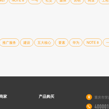
WEI
NOTE 8
一号
社交
媒体
营销
商业
工程
推广服务
建设
五大核心
要素
华为
NOTE 8
商家
产品购买
重庆市荣
400001