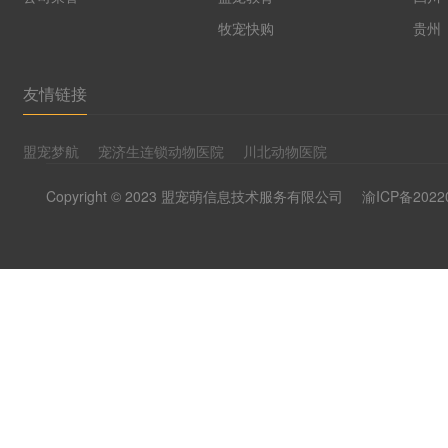
牧宠快购
贵州
友情链接
盟宠梦航
宠济生连锁动物医院
川北动物医院
Copyright © 2023 盟宠萌信息技术服务有限公司
渝ICP备2022