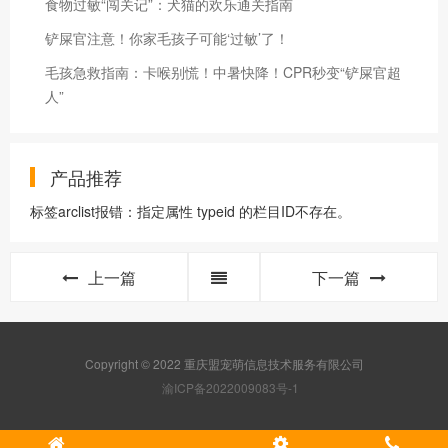
食物过敏“闯关记”：犬猫的欢乐通关指南
铲屎官注意！你家毛孩子可能‘过敏’了！
毛孩急救指南：卡喉别慌！中暑快降！CPR秒变“铲屎官超
人”
产品推荐
标签arclist报错：指定属性 typeid 的栏目ID不存在。
上一篇
下一篇
Copyright © 2022 重庆盟宠萌信息技术服务有限公司
渝ICP备2022009083号-1