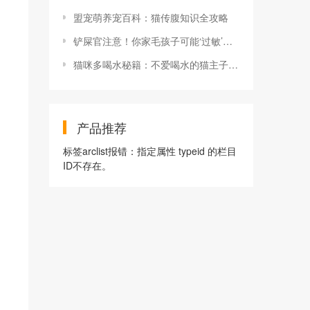
盟宠萌养宠百科：猫传腹知识全攻略
铲屎官注意！你家毛孩子可能‘过敏’了！
猫咪多喝水秘籍：不爱喝水的猫主子专属攻略
产品推荐
标签arclist报错：指定属性 typeid 的栏目
ID不存在。