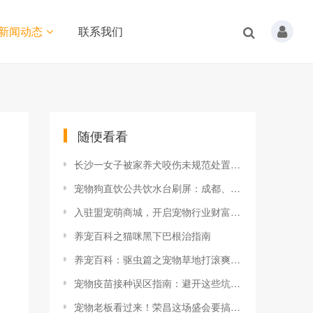
新闻动态
联系我们
随便看看
长沙一女子被家养犬咬伤未规范处置 两月后狂犬病发作 疾控部门紧急发布健康提示
宠物狗直饮公共饮水台刷屏：成都、重庆、深圳接连上演，城市文明该如何安放？
入驻盟宠萌商城，开启宠物行业财富新航道！
养宠百科之猫咪黑下巴根治指南
养宠百科：驱虫篇之宠物草地打滚爽翻天
宠物疫苗接种误区指南：避开这些坑，守护毛孩子健康！
宠物老板看过来！荣昌这场盛会要搞大事！