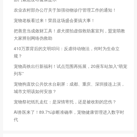
农业农村部办公厅关于加强动物诊疗管理工作的通知！
宠物老板看过来！荣昌这场盛会要搞大事！
把善意当成敛财工具！虐犬摆拍虚假救助案宣判，盟宠萌教
大家辨别网络伪救助
410万票背后的文明叩问：反虐待动物法，何时为生命立
规？
宠物高铁出行新福利！试点范围再拓展，20座车站加入“萌宠
列车”
宠物狗直饮公共饮水台刷屏：成都、重庆、深圳接连上演，
城市文明该如何安放？
宠物祭祀纸扎走红：是深情寄托，还是被收割的悲伤？
AI兽医来了！89.7%诊断准确率，宠物健康管理进入数字时
代