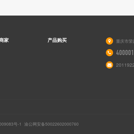
商家
产品购买
重庆市荣
400001
201192
009083号-1
渝公网安备50022602000760