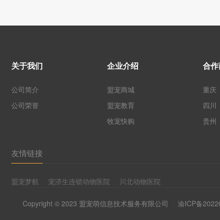
关于我们
企业介绍
合作
公司简介
盟宠商城
重庆
公司荣誉
盟宠教育
四川
牧宠快购
贵州
友情链接
盟宠梦航
宠济生连锁动物医院
川北动物医院
Copyright © 2023 盟宠萌信息技术服务有限公司
渝ICP备2022