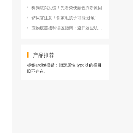
狗狗腹泻别慌！先看粪便颜色判断原因
铲屎官注意！你家毛孩子可能‘过敏’了！
宠物疫苗接种误区指南：避开这些坑，守护毛孩子健康！
产品推荐
标签arclist报错：指定属性 typeid 的栏目
ID不存在。